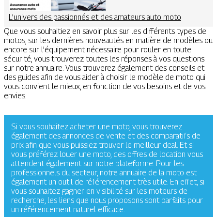
L’univers des passionnés et des amateurs auto moto
Que vous souhaitiez en savoir plus sur les différents types de
motos, sur les dernières nouveautés en matière de modèles ou
encore sur l’équipement nécessaire pour rouler en toute
sécurité, vous trouverez toutes les réponses à vos questions
sur notre annuaire. Vous trouverez également des conseils et
des guides afin de vous aider à choisir le modèle de moto qui
vous convient le mieux, en fonction de vos besoins et de vos
envies.
Si vous souhaitez acheter une moto, vous trouverez
également des annonces de vente et des comparatifs de
prix afin que vous puissiez trouver le meilleur deal. Et si
vous préférez louer une moto, des offres de location vous
attendent également sur notre plateforme. Pour les
professionnels du secteur, notre annuaire de la moto est
également un outil de référencement très utile. En effet, si
vous souhaitez gagner en visibilité sur les moteurs de
recherche, les liens que nous proposons sont parfaits pour
un référencement naturel efficace.